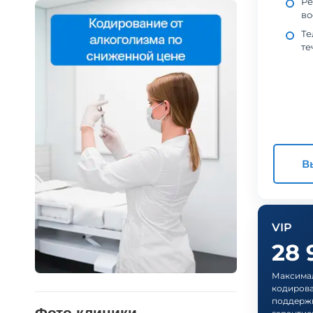
Ре
во
Те
те
В
VIP
28
Максимал
кодирова
поддержк
Фото клиники