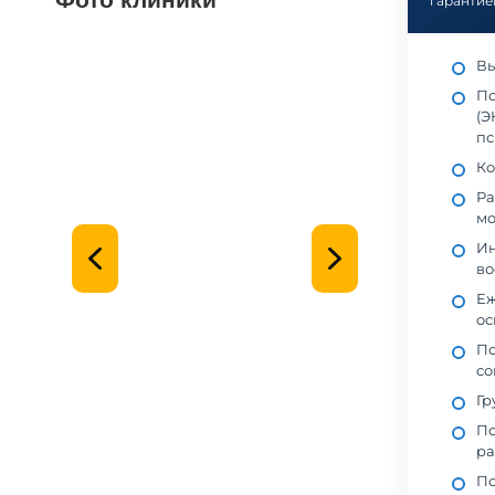
гарантие
Вы
По
(Э
пс
Ко
Ра
мо
Ин
во
Еж
ос
Пс
со
Гр
По
ра
По