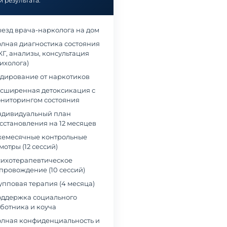
й результата.
езд врача-нарколога на дом
лная диагностика состояния
КГ, анализы, консультация
ихолога)
дирование от наркотиков
сширенная детоксикация с
ниторингом состояния
дивидуальный план
сстановления на 12 месяцев
емесячные контрольные
мотры (12 сессий)
ихотерапевтическое
провождение (10 сессий)
упповая терапия (4 месяца)
ддержка социального
ботника и коуча
лная конфиденциальность и