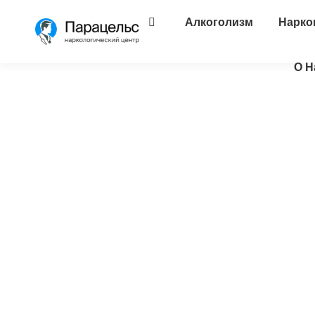
Алкоголизм
Нарко
О Н