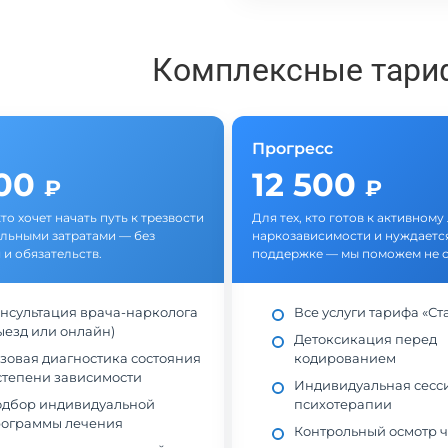
Комплексные тари
Прогресс
500
12 500
₽
₽
кто хочет начать путь к трезвости
Для тех, кто готов к активном
льными затратами — без
наркозависимости и нуждается
 и обязательств.
поддержке — мы поможем не с
нсультация врача-нарколога
Все услуги тарифа «Ст
ыезд или онлайн)
Детоксикация перед
зовая диагностика состояния
кодированием
степени зависимости
Индивидуальная сесс
дбор индивидуальной
психотерапии
ограммы лечения
Контрольный осмотр ч