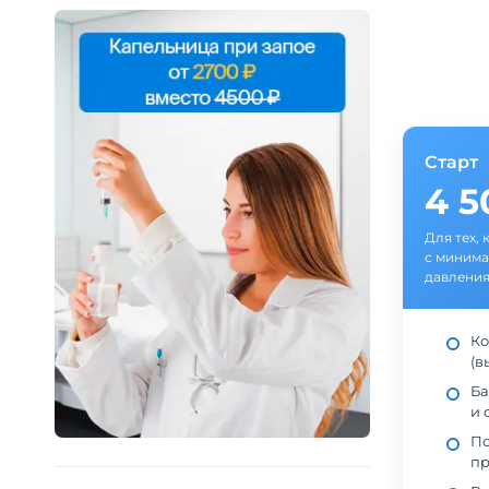
Старт
4 
Для тех, 
с минима
давления
Ко
(в
Ба
и 
По
пр