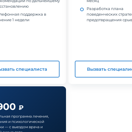
комендации по дальнейшему
месяц
сстановлению
Разработка плана
лефонная поддержка в
поведенческих страте
чение 1 недели
предотвращения сры
ызвать специалиста
Вызвать специали
 900
₽
ьная программа лечения,
ния и психологической
и — с выездом врача и