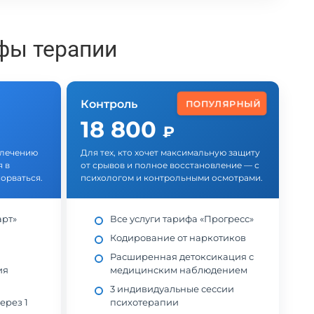
фы терапии
Контроль
ПОПУЛЯРНЫЙ
18 800
₽
у лечению
Для тех, кто хочет максимальную защиту
 в
от срывов и полное восстановление — с
орваться.
психологом и контрольными осмотрами.
арт»
Все услуги тарифа «Прогресс»
Кодирование от наркотиков
Расширенная детоксикация с
ия
медицинским наблюдением
3 индивидуальные сессии
ерез 1
психотерапии