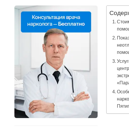
Содер
Стоим
помо
Показ
неотл
помо
Услуг
центр
экст
«Пар
Особ
нарко
Пяти