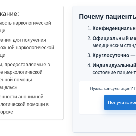
жание:
Почему пациент
ость наркологической
Конфиденциальн
щи
Официальный ме
ания для получения
медицинским стан
ожной наркологической
щи
Круглосуточно
— 
и, предоставляемые в
Индивидуальный
е наркологической
состояние пациент
ренной помощи
ацельс»
Нужна консультация? П
енности анонимной
Получить ко
логической помощи в
горске