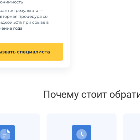
онимность
рантия результата —
вторная процедура со
идкой 50% при срыве в
чение года
ызвать специалиста
Почему стоит обрат